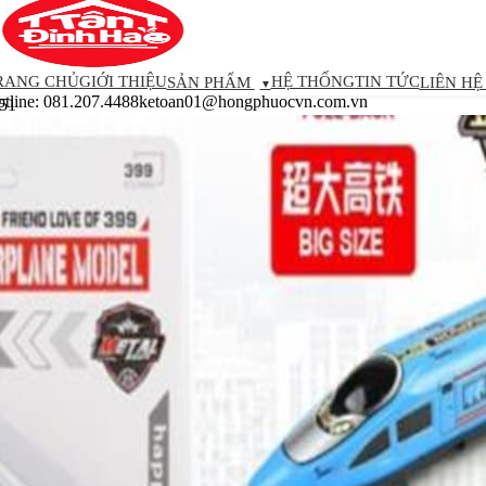
RANG CHỦ
GIỚI THIỆU
HỆ THỐNG
TIN TỨC
SẢN PHẨM
LIÊN H
▼
tline:
081.207.4488
ketoan01@hongphuocvn.com.vn
351