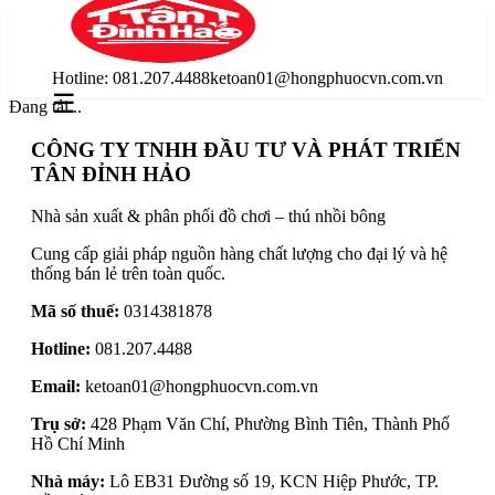
Hotline:
081.207.4488
ketoan01@hongphuocvn.com.vn
☰
Đang tải...
CÔNG TY TNHH ĐẦU TƯ VÀ PHÁT TRIỂN
TÂN ĐỈNH HẢO
Nhà sản xuất & phân phối đồ chơi – thú nhồi bông
Cung cấp giải pháp nguồn hàng chất lượng cho đại lý và hệ
thống bán lẻ trên toàn quốc.
Mã số thuế
:
0314381878
Hotline
:
081.207.4488
Email
:
ketoan01@hongphuocvn.com.vn
Trụ sở
:
428 Phạm Văn Chí, Phường Bình Tiên, Thành Phố
Hồ Chí Minh
Nhà máy
:
Lô EB31 Đường số 19, KCN Hiệp Phước, TP.