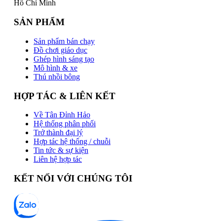
Hồ Chí Minh
SẢN PHẨM
Sản phẩm bán chạy
Đồ chơi giáo dục
Ghép hình sáng tạo
Mô hình & xe
Thú nhồi bông
HỢP TÁC & LIÊN KẾT
Về Tân Đỉnh Hảo
Hệ thống phân phối
Trở thành đại lý
Hợp tác hệ thống / chuỗi
Tin tức & sự kiện
Liên hệ hợp tác
KẾT NỐI VỚI CHÚNG TÔI