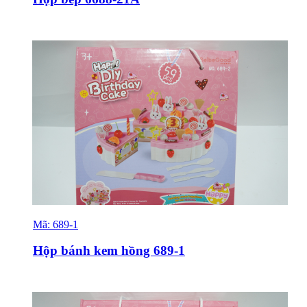
Mã:
689-1
Sỉ & Lẻ
Hộp bánh kem hồng 689-1