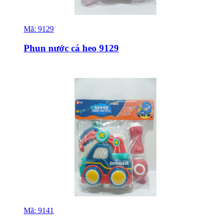
Mã:
9129
Sỉ & Lẻ
Phun nước cá heo 9129
Mã:
9141
Sỉ & Lẻ