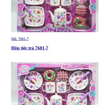
Mã:
7681-7
Sỉ & Lẻ
Hộp tiệc trà 7681-7