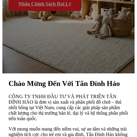
Mua Sắm Ngay
Đại Lý Gần Bạn
Nhận Chính Sách Đại Lý
Khám Phá Sản Phẩm
Chào Mừng Đến Với Tân Đỉnh Hảo
CÔNG TY TNHH ĐẦU TƯ VÀ PHÁT TRIỂN TÂN
ĐỈNH HẢO là đơn vị sản xuất và phân phối đồ chơi – thú
nhồi bông tại Việt Nam, cung cấp các giải pháp sản phẩm
chất lượng cho thị trường bán lẻ, đại lý và hệ thống phân phối
trên toàn quốc.
Với mong muốn mang đến niềm vui, sự an tâm và những trải
nghiệm tích cực cho trẻ em và gia đình, Tân Đỉnh Hảo không