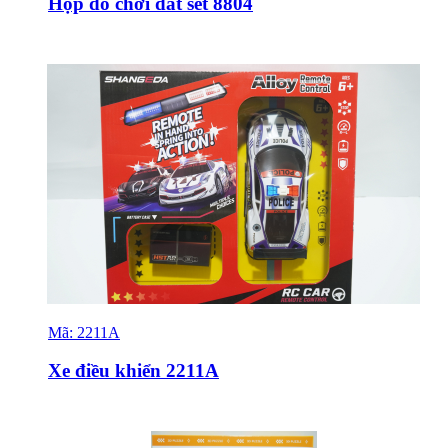
Hộp đồ chơi đất sét 8804
Mã:
2211A
Sỉ & Lẻ
Xe điều khiển 2211A