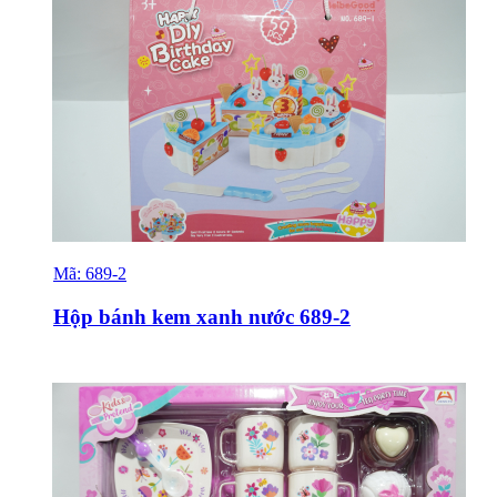
Mã:
689-2
Sỉ & Lẻ
Hộp bánh kem xanh nước 689-2