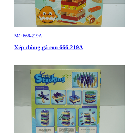
Mã:
666-219A
Sỉ & Lẻ
Xếp chồng gà con 666-219A