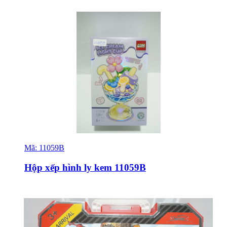
Mã:
11059B
Sỉ & Lẻ
Hộp xếp hình ly kem 11059B