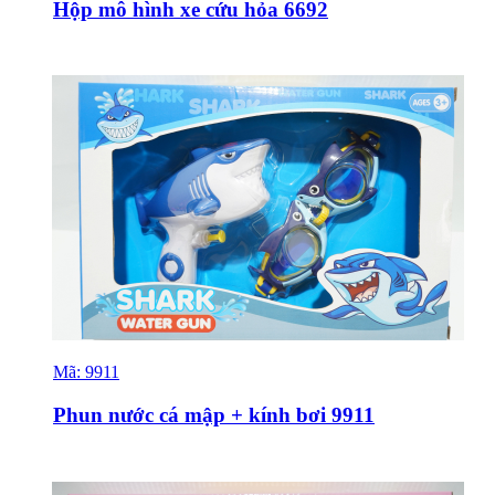
Hộp mô hình xe cứu hỏa 6692
Mã:
9911
Sỉ & Lẻ
Phun nước cá mập + kính bơi 9911