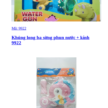
Mã:
9922
Sỉ & Lẻ
Khủng long ba sừng phun nước + kính
9922