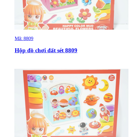
Mã:
8809
Sỉ & Lẻ
Hộp đồ chơi đất sét 8809