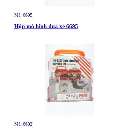
Mã:
6695
Sỉ & Lẻ
Hộp mô hình đua xe 6695
Mã:
6692
Sỉ & Lẻ