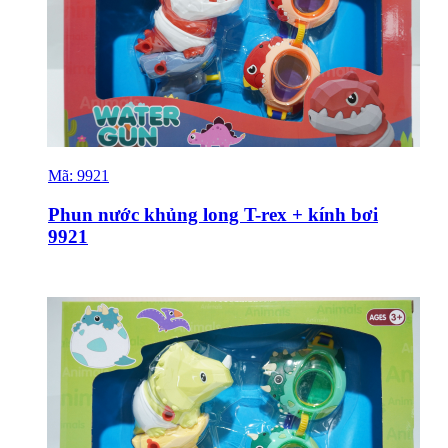
Mã:
9921
Sỉ & Lẻ
Phun nước khủng long T-rex + kính bơi
9921