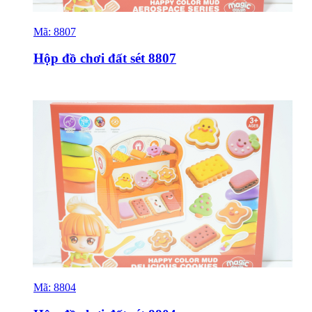
Mã:
8807
Sỉ & Lẻ
Hộp đồ chơi đất sét 8807
Mã:
8804
Sỉ & Lẻ