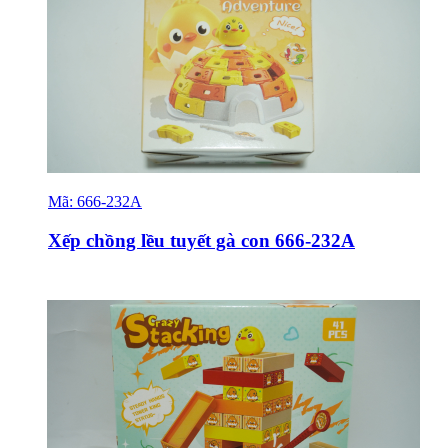
Mã:
666-232A
Sỉ & Lẻ
Xếp chồng lều tuyết gà con 666-232A