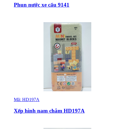
Phun nước xe cẩu 9141
Mã:
HD197A
Sỉ & Lẻ
Xếp hình nam châm HD197A