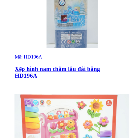
Mã:
HD196A
Sỉ & Lẻ
Xếp hình nam châm lâu đài băng
HD196A